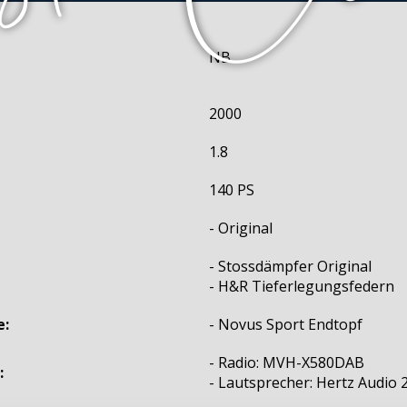
NB
2000
1.8
140 PS
- Original
- Stossdämpfer Original
- H&R Tieferlegungsfedern
e:
- Novus Sport Endtopf
- Radio: MVH-X580DAB
:
- Lautsprecher: Hertz Audio