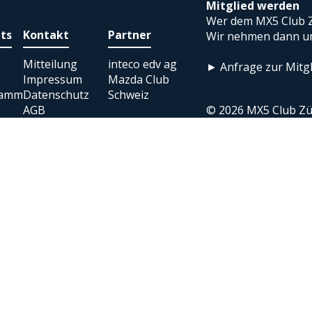
Mitglied werden
Wer dem MX5 Club Z
ts
Kontakt
Partner
Wir nehmen dann um
Mitteilung
inteco edv ag
► Anfrage zur Mitgl
Impressum
Mazda Club
ramm
Datenschutz
Schweiz
AGB
© 2026 MX5 Club Zü