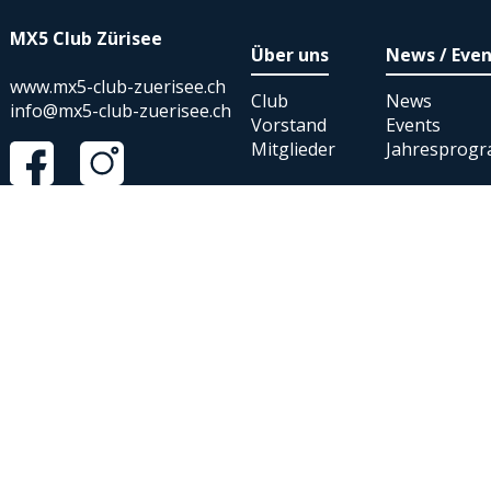
MX5 Club Zürisee
Über uns
News / Even
www.mx5-club-zuerisee.ch
Club
News
info@mx5-club-zuerisee.ch
Vorstand
Events
Mitglieder
Jahresprog