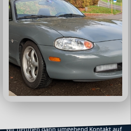
Kontakt
Mitteilung
Impressum
Datenschutz
AGB
Partner
inteco edv ag
Mazda Club Schweiz
Mitglied werden
Wer dem MX5 Club Zürisee beitreten
möchte, kann uns gerne kontaktieren.
Wir nehmen dann umgehend Kontakt auf