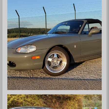
info@mx5-club-zuerisee.ch
Über uns
Club
Vorstand
Mitglieder
News / Events
News
Events
Jahresprogramm