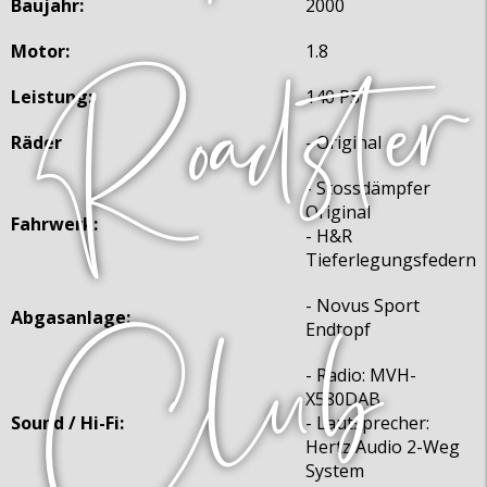
Baujahr:
2000
Motor:
1.8
Leistung:
140 PS
Räder
- Original
- Stossdämpfer
Original
Fahrwerk:
- H&R
Tieferlegungsfedern
- Novus Sport
Abgasanlage:
Endtopf
- Radio: MVH-
X580DAB
Sound / Hi-Fi:
- Lautsprecher:
Hertz Audio 2-Weg
System