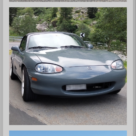
MX5 Club Zürisee
www.mx5-club-zuerisee.ch