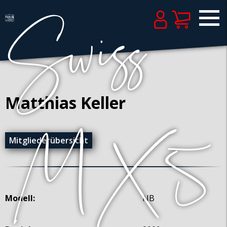
Matthias Keller
Mitgliederübersicht
Modell:
NB