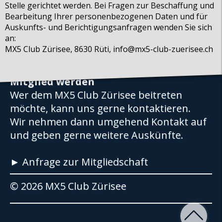
Stelle gerichtet werden. Bei Fragen zur Beschaffung und
Partner
Bearbeitung Ihrer personenbezogenen Daten und für
Auskunfts- und Berichtigungsanfragen wenden Sie sich
inteco edv ag
an:
Mazda Club Schweiz
MX5 Club Zürisee, 8630 Rüti, info@mx5-club-zuerisee.ch
Mitglied werden
Wer dem MX5 Club Zürisee beitreten
möchte, kann uns gerne kontaktieren.
Wir nehmen dann umgehend Kontakt auf
und geben gerne weitere Auskünfte.
► Anfrage zur Mitgliedschaft
© 2026 MX5 Club Zürisee