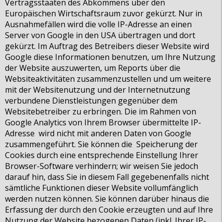
Vertragsstaaten des Abkommens über den
Europäischen Wirtschaftsraum zuvor gekürzt. Nur in
Ausnahmefällen wird die volle IP-Adresse an einen
Server von Google in den USA übertragen und dort
gekürzt. Im Auftrag des Betreibers dieser Website wird
Google diese Informationen benutzen, um Ihre Nutzung
der Website auszuwerten, um Reports über die
Websiteaktivitäten zusammenzustellen und um weitere
mit der Websitenutzung und der Internetnutzung
MX5 Club Zürisee
verbundene Dienstleistungen gegenüber dem
Websitebetreiber zu erbringen. Die im Rahmen von
Google Analytics von Ihrem Browser übermittelte IP-
www.mx5-club-zuerisee.ch
Adresse wird nicht mit anderen Daten von Google
info@mx5-club-zuerisee.ch
zusammengeführt. Sie können die Speicherung der
Cookies durch eine entsprechende Einstellung Ihrer
Browser-Software verhindern; wir weisen Sie jedoch
darauf hin, dass Sie in diesem Fall gegebenenfalls nicht
sämtliche Funktionen dieser Website vollumfänglich
Über uns
werden nutzen können. Sie können darüber hinaus die
Erfassung der durch den Cookie erzeugten und auf Ihre
Club
Nutzung der Website bezogenen Daten (inkl. Ihrer IP-