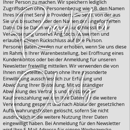
Ihrer Person zu machen. Wir speichern lediglich
Zugriffsdaten ohne Personenbezug wie z.B. den Namen
Ihres Internet Service Providers, die Seite, von der aus
Sie uns besuchen oder den Namen der angeforderten
Datei. Diese Daten werden wir ausschliesslich zur
Verbesserung unseres Angebots auswerten und
erlauben keinen Rückschluss auf Ihre Person.
Personendaten werden nur erhoben, wenn Sie uns diese
im Rahmen Ihrer Warenbestellung, bei Eröffnung eines
Kundenkontos oder bei der Anmeldung für unseren
Newsletter
freiwillig
mitteilen. Wir verwenden die von
Ihnen mitgeteilten Daten ohne Ihre gesonderte
Einwilligung ausschliesslich zur Erfüllung und
Abwicklung Ihrer Bestellung. Mit vollständiger
Abwicklung des Vertrags und vollständiger
Kaufpreiszahlung werden Ihre Daten für die weitere
Verwendung gesperrt und nach Ablauf der gesetzlichen
Aufbewahrungsfristen gelöscht, sofern Sie nicht
ausdrücklich in die weitere Nutzung Ihrer Daten
eingewilligt haben. Bei Anmeldung für den Newsletter
wird Ihre E-Mail-Adresse für eigene Werbezwecke