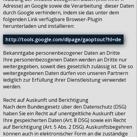
Adresse) an Google sowie die Verarbeitung dieser Daten
Vorstand
durch Google verhindern, indem sie das unter dem
Mitglieder
folgenden Link verfügbare Browser-Plugin
herunterladen und installieren:
News / Events
http://tools.google.com/dlpage/gaoptout?hl=de
News
Bekanntgabe personenbezogener Daten an Dritte
Events
Ihre personenbezogenen Daten werden an Dritte nur
weitergegeben, soweit dies gesetzlich zulässig ist. Die so
Jahresprogramm
weitergegebenen Daten dürfen von unseren Partnern
lediglich zur Erfüllung ihrer Dienstleistung verwendet
Kontakt
werden.
Mitteilung
Recht auf Auskunft und Berichtigung
Nach dem Bundesgesetz über den Datenschutz (DSG)
Impressum
haben Sie ein Recht auf unentgeltliche Auskunft über
Datenschutz
Ihre gespeicherten Daten (Art. 8 DSG) sowie ein Recht
AGB
auf Berichtigung (Art. 5 Abs. 2 DSG). Auskunftsbegehren
können auch in elektronischer Form an die zuständige