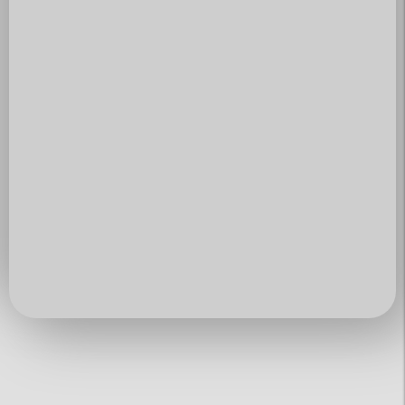
MX5 Club Zürisee
www.mx5-club-zuerisee.ch
info@mx5-club-zuerisee.ch
Über uns