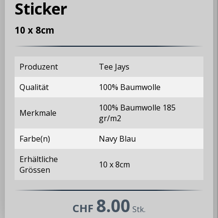
Sticker
10 x 8cm
Produzent
Tee Jays
Qualität
100% Baumwolle
100% Baumwolle 185
Merkmale
gr/m2
Farbe(n)
Navy Blau
MX5 Club Zürisee
Erhältliche
10 x 8cm
www.mx5-club-zuerisee.ch
Grössen
info@mx5-club-zuerisee.ch
8.00
CHF
Stk.