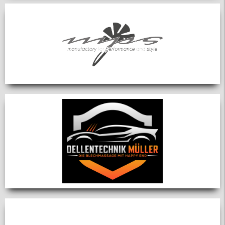
Über uns
Club
Vorstand
Mitglieder
News / Events
News
Events
Jahresprogramm
Kontakt
Mitteilung