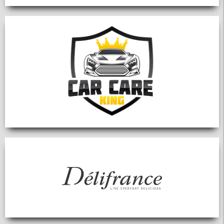
MX5 Club Zürisee
www.mx5-club-zuerisee.ch
info@mx5-club-zuerisee.ch