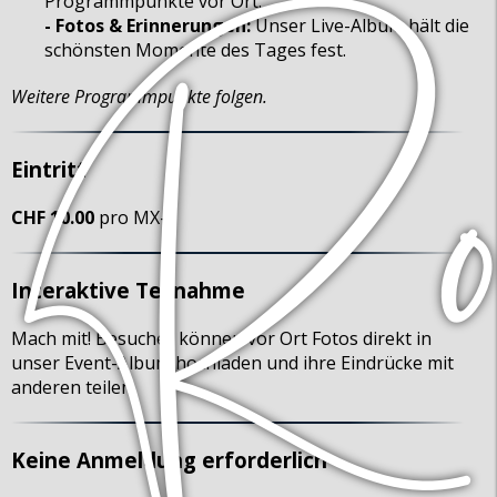
Programmpunkte vor Ort.
- Fotos & Erinnerungen:
Unser Live-Album hält die
schönsten Momente des Tages fest.
Weitere Programmpunkte folgen.
Eintritt
CHF 10.00
pro MX-5
Interaktive Teilnahme
Mach mit! Besucher können vor Ort Fotos direkt in
unser Event-Album hochladen und ihre Eindrücke mit
anderen teilen.
Keine Anmeldung erforderlich