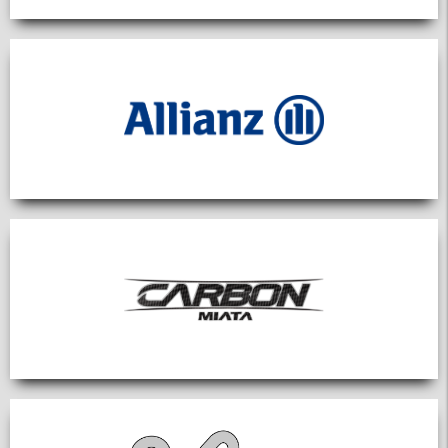
► Anfrage zur Mitgliedschaft
© 2026 MX5 Club Zürisee