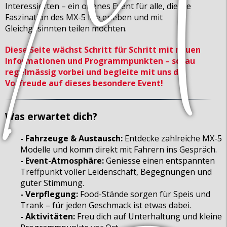
Interessierten – ein offenes Event für alle, die die
Faszination des MX-5 live erleben und mit
Gleichgesinnten teilen möchten.
Diese Seite wächst Schritt für Schritt mit neuen
Informationen und Programmpunkten – schau
regelmässig vorbei und begleite mit uns die
Vorfreude auf dieses besondere Event!
Was erwartet dich?
- Fahrzeuge & Austausch:
Entdecke zahlreiche MX-5
Modelle und komm direkt mit Fahrern ins Gespräch.
- Event-Atmosphäre:
Geniesse einen entspannten
Treffpunkt voller Leidenschaft, Begegnungen und
guter Stimmung.
- Verpflegung:
Food-Stände sorgen für Speis und
Trank – für jeden Geschmack ist etwas dabei.
- Aktivitäten:
Freu dich auf Unterhaltung und kleine