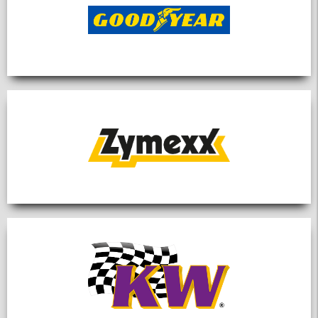
Impressum
Datenschutz
AGB
Partner
inteco edv ag
Mazda Club Schweiz
Mitglied werden
Wer dem MX5 Club Zürisee beitreten
möchte, kann uns gerne kontaktieren.
Wir nehmen dann umgehend Kontakt auf
und geben gerne weitere Auskünfte.