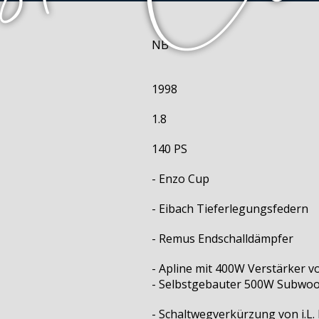
NB
1998
1.8
140 PS
- Enzo Cup
- Eibach Tieferlegungsfedern
- Remus Endschalldämpfer
- Apline mit 400W Verstärker v
- Selbstgebauter 500W Subwoo
- Schaltwegverkürzung von i.L