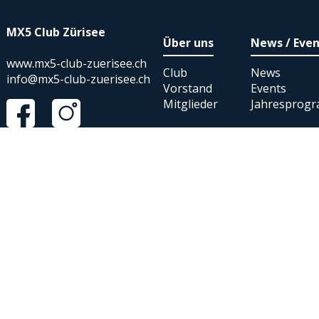
MX5 Club Zürisee
Über uns
News / Even
www.mx5-club-zuerisee.ch
Club
News
info@mx5-club-zuerisee.ch
Vorstand
Events
Mitglieder
Jahresprog