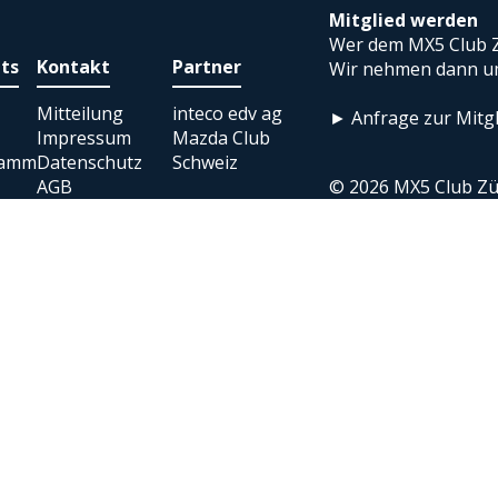
Mitglied werden
Wer dem MX5 Club Z
ts
Kontakt
Partner
Wir nehmen dann um
Mitteilung
inteco edv ag
► Anfrage zur Mitgl
Impressum
Mazda Club
ramm
Datenschutz
Schweiz
AGB
© 2026 MX5 Club Zü