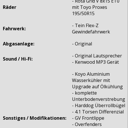
- Rota Grid V 8x15 ET0
Räder
mit Toyo Proxes
195/50R15
- Tein Flex-Z
Fahrwerk:
Gewindefahrwerk
Abgasanlage:
- Original
- Original Lautsprecher
Sound / Hi-Fi:
- Kenwood MP3 Gerät
- Koyo Aluminium
Wasserkühler mit
Upgrade auf Ölkühlung
- komplette
Unterbodenverstrebung
- Harddog Überrollbügel
- 4.1 Torsen Differenzial
Sonstiges / Modifikationen:
- GV Frontlippe
- Overfenders