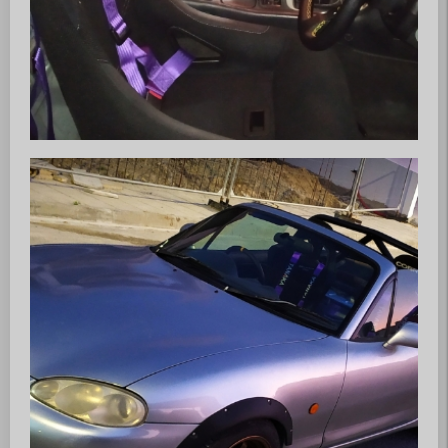
Events
Jahresprogramm
Kontakt
Mitteilung
Impressum
Datenschutz
AGB
Partner
inteco edv ag
Mazda Club Schweiz
Mitglied werden