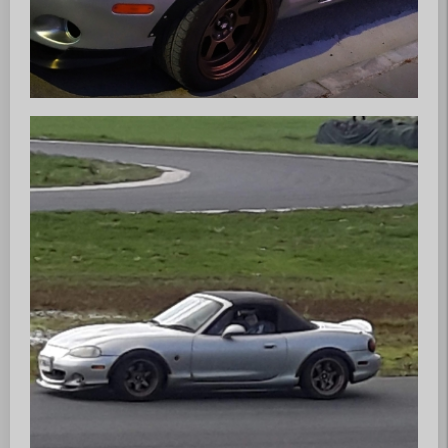
Wer dem MX5 Club Zürisee beitreten
möchte, kann uns gerne kontaktieren.
Wir nehmen dann umgehend Kontakt auf
und geben gerne weitere Auskünfte.
► Anfrage zur Mitgliedschaft
© 2026 MX5 Club Zürisee