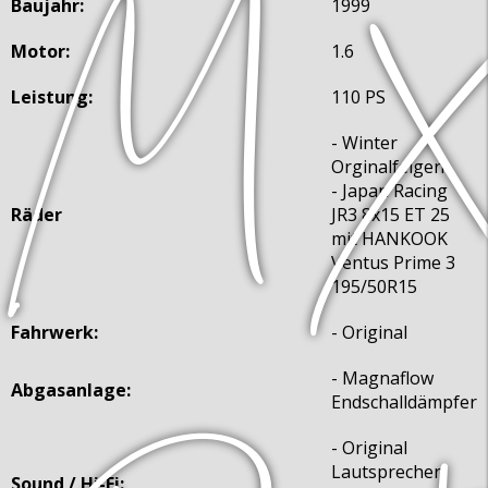
Baujahr:
1999
Motor:
1.6
Leistung:
110 PS
- Winter
Orginalfelgen
- Japan Racing
Räder
JR3 8x15 ET 25
mit HANKOOK
Ventus Prime 3
195/50R15
Fahrwerk:
- Original
- Magnaflow
Abgasanlage:
Endschalldämpfer
- Original
Lautsprecher
Sound / Hi-Fi: