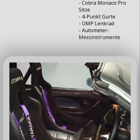
MX5 Club Zürisee
- Cobra Monaco Pro
Sitze
- 4-Punkt Gurte
www.mx5-club-zuerisee.ch
- OMP Lenkrad
info@mx5-club-zuerisee.ch
- Autometer-
Messinstrumente
Über uns
Club
Vorstand
Mitglieder
News / Events
News