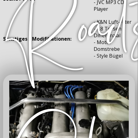
- JVC MP3 CD
Player
- K&N Luft-Filter
- 1.8 Torsen
Differenzial
Sonstiges / Modifikationen:
- Motor
Domstrebe
- Style Bügel