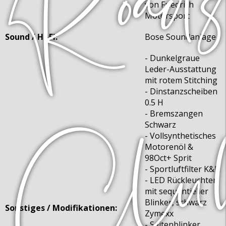
von Friedrich
Motorsport
Sound / Hi-Fi:
Bose Soundanlage
- Dunkelgraue
Leder-Ausstattung
mit rotem Stitching
- Dinstanzscheiben
0.5 H
- Bremszangen
Schwarz
- Vollsynthetisches
Motorenöl &
98Oct+ Sprit
- Sportluftfilter K&N
- LED Rückleuchten
mit sequentieller
Blinker, schwarz
Sonstiges / Modifikationen:
Zymexx
- Seitenblinker