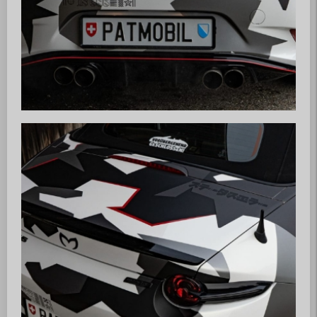
MX5 Club Zürisee
www.mx5-club-zuerisee.ch
info@mx5-club-zuerisee.ch
Über uns
Club