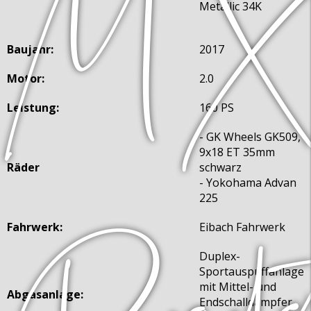
Metallic 34K
Baujahr:
2017
Motor:
2.0
Leistung:
160 PS
- GK Wheels GK509,
9x18 ET 35mm
Räder
schwarz
- Yokohama Advan
225
Fahrwerk:
Eibach Fahrwerk
Duplex-
Sportauspuffanlage
mit Mittel- und
Abgasanlage:
Endschalldämpfer