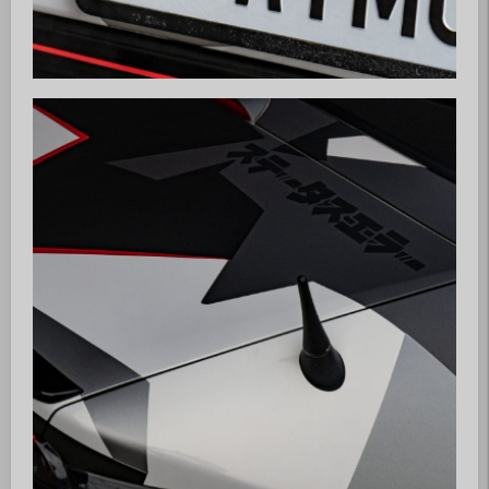
Partner
inteco edv ag
Mazda Club Schweiz
Mitglied werden
Wer dem MX5 Club Zürisee beitreten
möchte, kann uns gerne kontaktieren.
Wir nehmen dann umgehend Kontakt auf
und geben gerne weitere Auskünfte.
► Anfrage zur Mitgliedschaft
© 2026 MX5 Club Zürisee