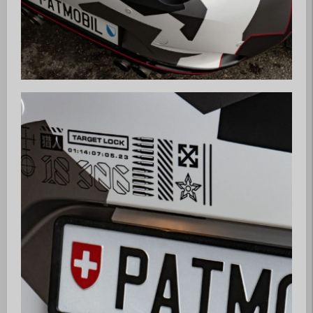
Vorstand
Mitglieder
News / Events
News
Events
Jahresprogramm
Kontakt
Mitteilung
Impressum
Datenschutz
AGB