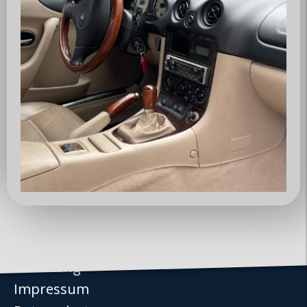
Über uns
Club
Vorstand
Mitglieder
News / Events
News
Events
Jahresprogramm
Kontakt
Mitteilung
Impressum