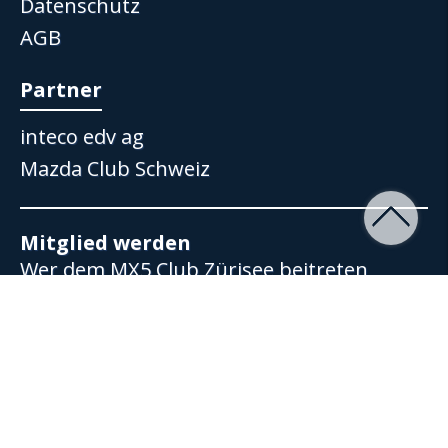
Datenschutz
AGB
Partner
inteco edv ag
Mazda Club Schweiz
Mitglied werden
Wer dem MX5 Club Zürisee beitreten
möchte, kann uns gerne kontaktieren.
Wir nehmen dann umgehend Kontakt auf
und geben gerne weitere Auskünfte.
► Anfrage zur Mitgliedschaft