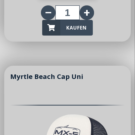
Über uns
KAUFEN
Club
Vorstand
Mitglieder
News / Events
Myrtle Beach Cap Uni
News
Events
Jahresprogramm
Kontakt