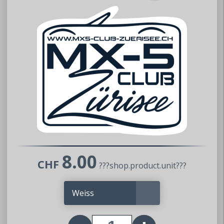
8.00
CHF
???shop.product.unit???