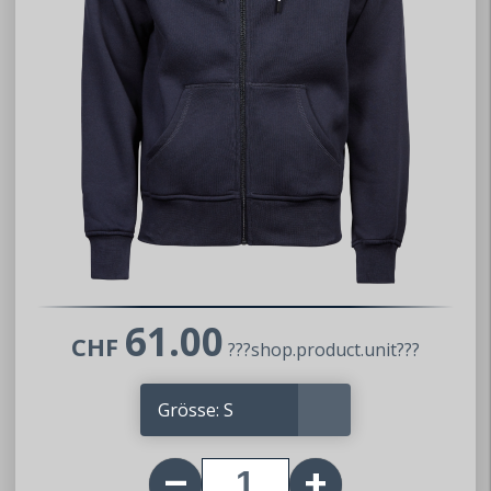
61.00
CHF
???shop.product.unit???