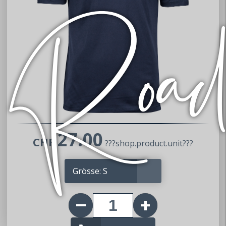
27.00
CHF
???shop.product.unit???