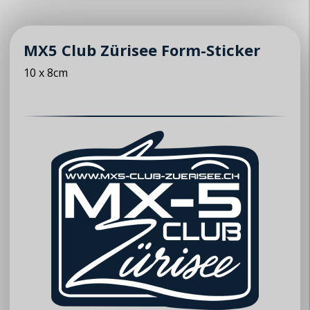
► Anfrage zur Mitgliedschaft
© 2026 MX5 Club Zürisee
MX5 Club Zürisee Form-Sticker
10 x 8cm