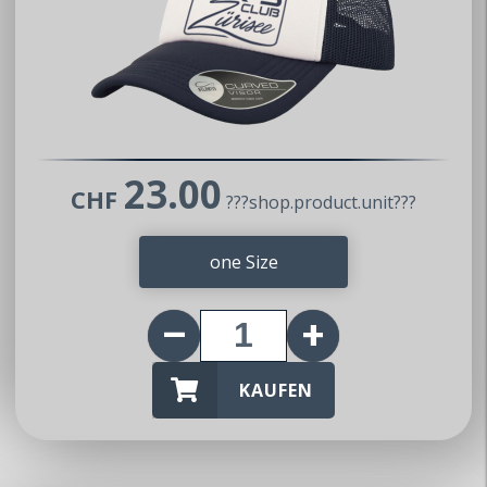
Mitteilung
Impressum
Datenschutz
AGB
Partner
23.00
CHF
???shop.product.unit???
inteco edv ag
Mazda Club Schweiz
one Size
Mitglied werden
Wer dem MX5 Club Zürisee beitreten
möchte, kann uns gerne kontaktieren.
KAUFEN
Wir nehmen dann umgehend Kontakt auf
und geben gerne weitere Auskünfte.