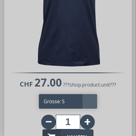
27.00
CHF
???shop.product.unit???