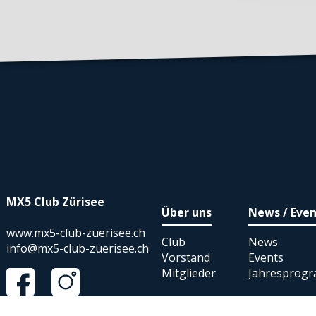
MX5 Club Zürisee
Über uns
News / Even
www.mx5-club-zuerisee.ch
Club
News
info@mx5-club-zuerisee.ch
Vorstand
Events
Mitglieder
Jahresprog