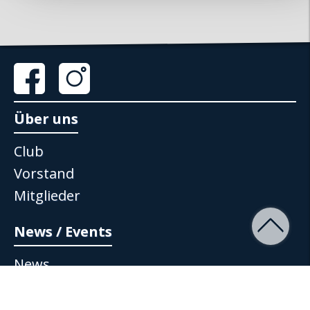
www.mx5-club-zuerisee.ch
info@mx5-club-zuerisee.ch
Über uns
Club
Vorstand
Mitglieder
News / Events
News
Events
Jahresprogramm