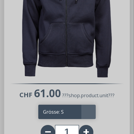
61.00
CHF
???shop.product.unit???