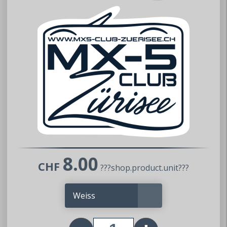
8.00
CHF
???shop.product.unit???