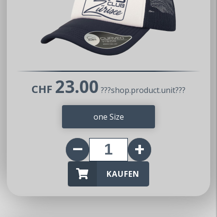
Mitteilung
Impressum
Datenschutz
AGB
Partner
23.00
CHF
???shop.product.unit???
inteco edv ag
Mazda Club Schweiz
one Size
Mitglied werden
Wer dem MX5 Club Zürisee beitreten
möchte, kann uns gerne kontaktieren.
KAUFEN
Wir nehmen dann umgehend Kontakt auf
und geben gerne weitere Auskünfte.