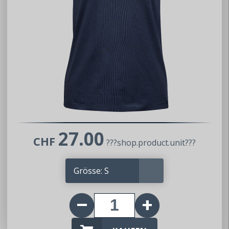
27.00
CHF
???shop.product.unit???