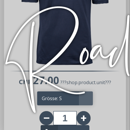
27.00
CHF
???shop.product.unit???