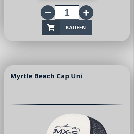
Über uns
KAUFEN
Club
Vorstand
Mitglieder
News / Events
Myrtle Beach Cap Uni
News
Events
Jahresprogramm
Kontakt