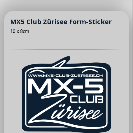
► Anfrage zur Mitgliedschaft
© 2026 MX5 Club Zürisee
MX5 Club Zürisee Form-Sticker
10 x 8cm