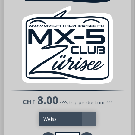
MX5 Club Zürisee
8.00
CHF
???shop.product.unit???
www.mx5-club-zuerisee.ch
info@mx5-club-zuerisee.ch