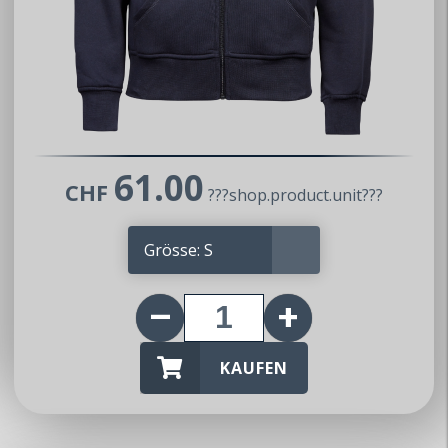
61.00
CHF
???shop.product.unit???
KAUFEN