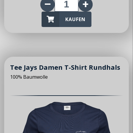
KAUFEN
Über uns
Club
Vorstand
Mitglieder
Tee Jays Damen T-Shirt Rundhals
News / Events
100% Baumwolle
News
Events
Jahresprogramm
Kontakt