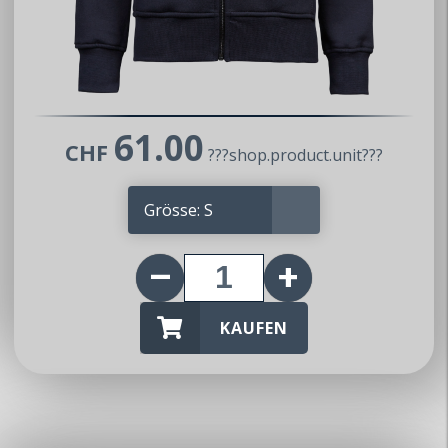
61.00
CHF
???shop.product.unit???
KAUFEN