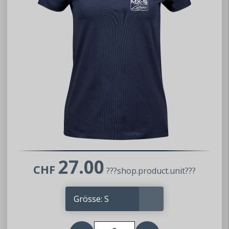
Mitteilung
Impressum
Datenschutz
AGB
Partner
inteco edv ag
Mazda Club Schweiz
Mitglied werden
27.00
CHF
Wer dem MX5 Club Zürisee beitreten
???shop.product.unit???
möchte, kann uns gerne kontaktieren.
Wir nehmen dann umgehend Kontakt auf
und geben gerne weitere Auskünfte.