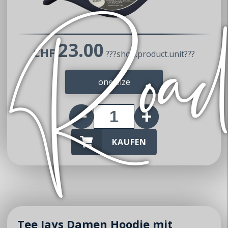
23.00
CHF
???shop.product.unit???
one Size
KAUFEN
Tee Jays Damen Hoodie mit