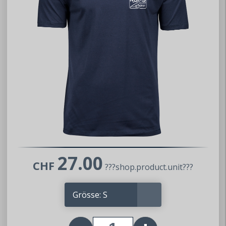
27.00
CHF
???shop.product.unit???