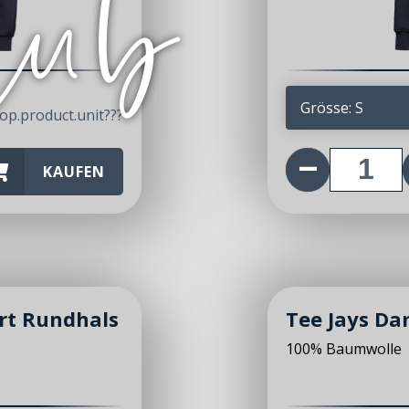
6
CHF
op.product.unit???
KAUFEN
irt Rundhals
Tee Jays Da
100% Baumwolle