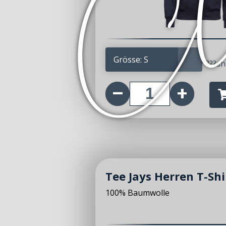
61.00
CHF
???sh
Tee Jays Herren T-Sh
100% Baumwolle