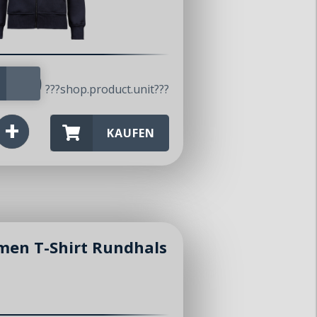
1.00
???shop.product.unit???
KAUFEN
men T-Shirt Rundhals