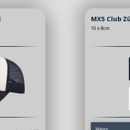
i
MX5 Club Zü
10 x 8cm