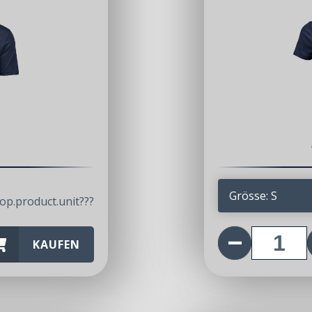
2
CHF
op.product.unit???
KAUFEN