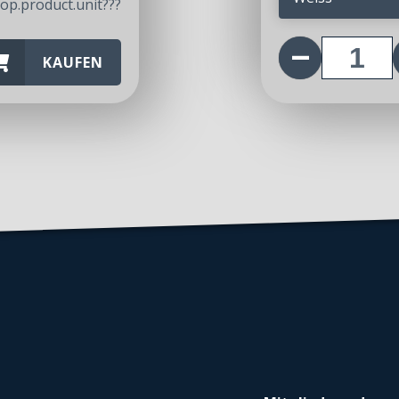
CHF
op.product.unit???
KAUFEN