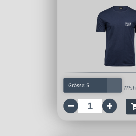
27.00
CHF
???sh