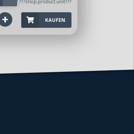
???shop.product.unit???
KAUFEN