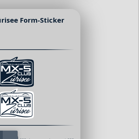
risee Form-Sticker
8.00