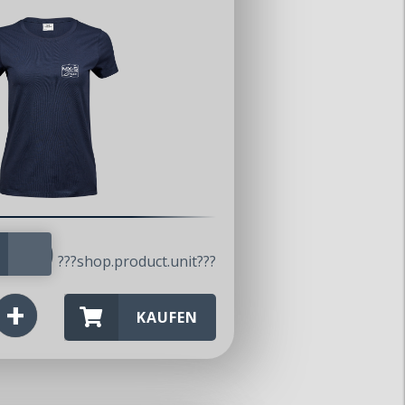
7.00
???shop.product.unit???
KAUFEN