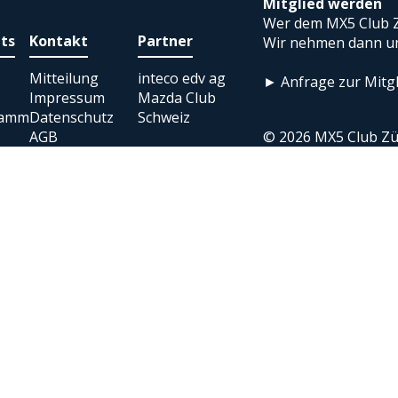
Mitglied werden
Wer dem MX5 Club Z
ts
Kontakt
Partner
Wir nehmen dann um
Mitteilung
inteco edv ag
► Anfrage zur Mitgl
Impressum
Mazda Club
ramm
Datenschutz
Schweiz
AGB
© 2026 MX5 Club Zü