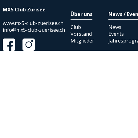
MX5 Club Zürisee
Über uns
News / Even
www.mx5-club-zuerisee.ch
Club
News
info@mx5-club-zuerisee.ch
Vorstand
Events
Mitglieder
Jahresprog