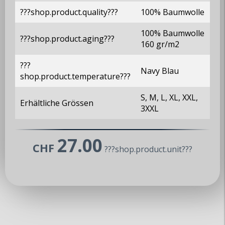
???shop.product.quality???
100% Baumwolle
100% Baumwolle
???shop.product.aging???
160 gr/m2
???
Navy Blau
shop.product.temperature???
S, M, L, XL, XXL,
Erhältliche Grössen
MX5 Club Zürisee
3XXL
www.mx5-club-zuerisee.ch
27.00
info@mx5-club-zuerisee.ch
CHF
???shop.product.unit???
Über uns