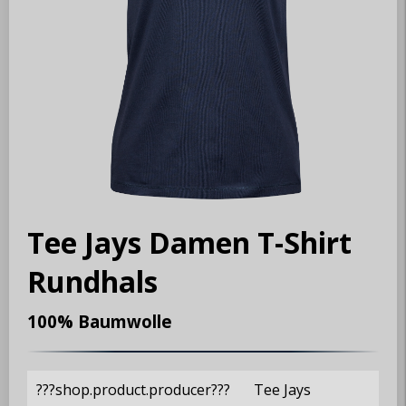
Tee Jays Damen T-Shirt
Rundhals
100% Baumwolle
???shop.product.producer???
Tee Jays