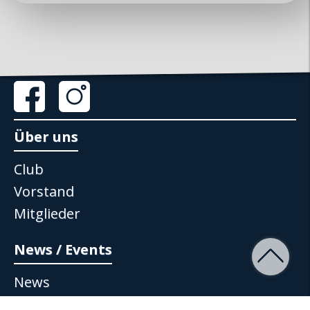
www.mx5-club-zuerisee.ch
info@mx5-club-zuerisee.ch
Über uns
Club
Vorstand
Mitglieder
News / Events
News
Events