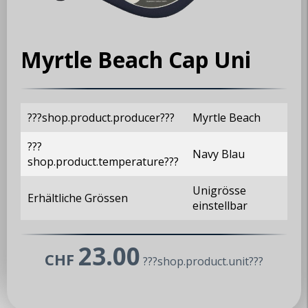
Myrtle Beach Cap Uni
???shop.product.producer???
Myrtle Beach
???
Navy Blau
shop.product.temperature???
Unigrösse
Erhältliche Grössen
einstellbar
23.00
CHF
???shop.product.unit???
MX5 Club Zürisee