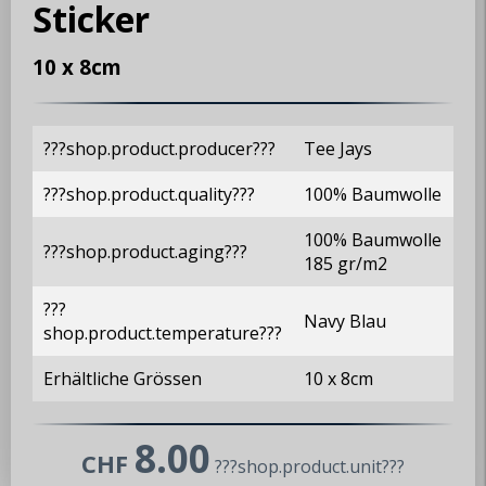
Sticker
10 x 8cm
???shop.product.producer???
Tee Jays
???shop.product.quality???
100% Baumwolle
100% Baumwolle
???shop.product.aging???
185 gr/m2
???
MX5 Club Zürisee
Navy Blau
shop.product.temperature???
www.mx5-club-zuerisee.ch
Erhältliche Grössen
10 x 8cm
info@mx5-club-zuerisee.ch
8.00
CHF
???shop.product.unit???