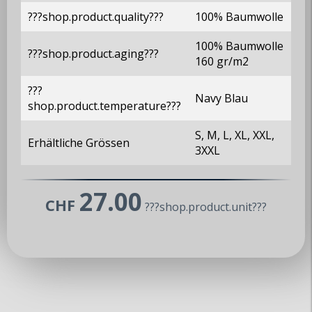
???shop.product.quality???
100% Baumwolle
100% Baumwolle
???shop.product.aging???
160 gr/m2
???
Navy Blau
shop.product.temperature???
S, M, L, XL, XXL,
Erhältliche Grössen
MX5 Club Zürisee
3XXL
www.mx5-club-zuerisee.ch
27.00
info@mx5-club-zuerisee.ch
CHF
???shop.product.unit???
Über uns