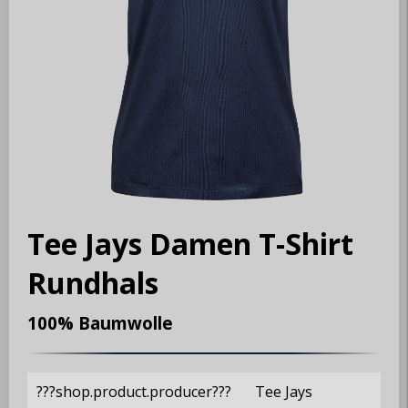
Tee Jays Damen T-Shirt
Rundhals
100% Baumwolle
???shop.product.producer???
Tee Jays