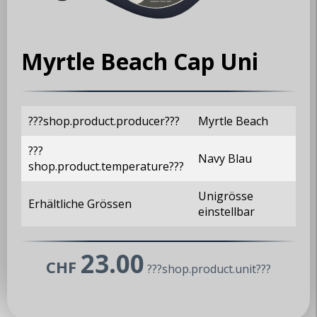
Myrtle Beach Cap Uni
???shop.product.producer???
Myrtle Beach
???
Navy Blau
shop.product.temperature???
Unigrösse
Erhältliche Grössen
einstellbar
23.00
CHF
???shop.product.unit???
MX5 Club Zürisee