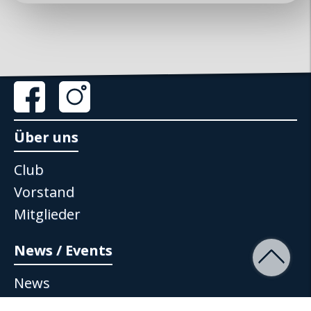
www.mx5-club-zuerisee.ch
info@mx5-club-zuerisee.ch
Über uns
Club
Vorstand
Mitglieder
News / Events
News
Events