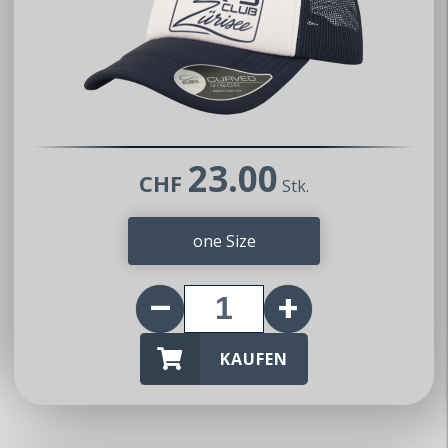
Mitteilung
Impressum
Datenschutz
AGB
Partner
23.00
CHF
Stk.
inteco edv ag
Mazda Club Schweiz
one Size
Mitglied werden
Wer dem MX5 Club Zürisee beitreten
möchte, kann uns gerne kontaktieren.
KAUFEN
Wir nehmen dann umgehend Kontakt auf
und geben gerne weitere Auskünfte.