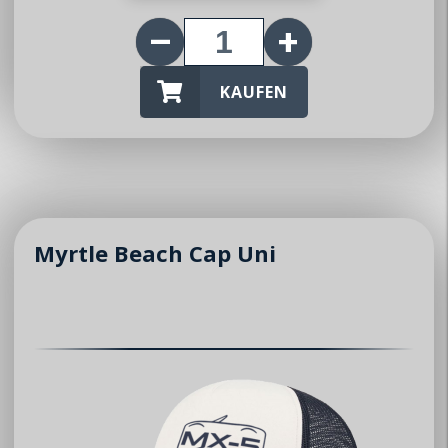
Über uns
KAUFEN
Club
Vorstand
Mitglieder
News / Events
Myrtle Beach Cap Uni
News
Events
Jahresprogramm
Kontakt