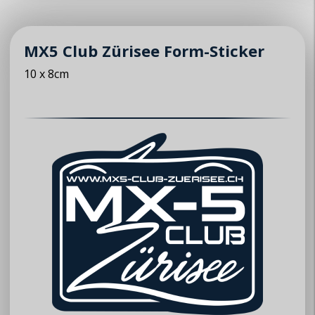
► Anfrage zur Mitgliedschaft
© 2026 MX5 Club Zürisee
MX5 Club Zürisee Form-Sticker
10 x 8cm